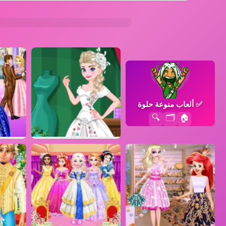
✅
ألعاب منوعة حلوة
🔍
🗂️
🏠