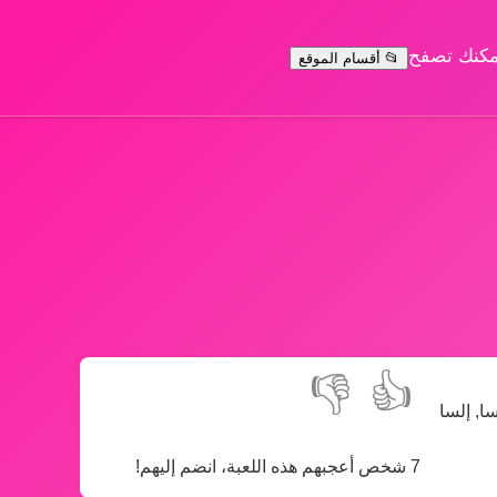
يمكنك تصفح
📂 أقسام الموقع
👎
👍
ا, إلسا
7 شخص أعجبهم هذه اللعبة، انضم إليهم!