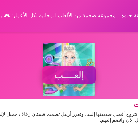
وعة حلوة – مجموعة ضخمة من الألعاب المجانية لكل الأعمار! 🎮 
إلعــــب
ت
تتزوج أفضل صديقتها إلسا, وتقرر أرييل تصميم فستان زفاف جميل لإلس
 الآن وانضم إليهم.