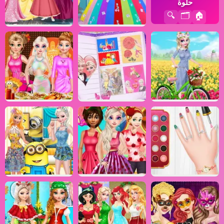
حلوة
🔍
🗂️
🏠