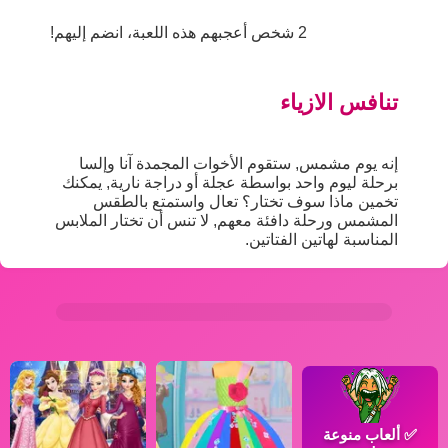
2 شخص أعجبهم هذه اللعبة، انضم إليهم!
تنافس الازياء
إنه يوم مشمس, ستقوم الأخوات المجمدة آنا وإلسا
برحلة ليوم واحد بواسطة عجلة أو دراجة نارية, يمكنك
تخمين ماذا سوف تختار؟ تعال واستمتع بالطقس
المشمس ورحلة دافئة معهم, لا تنس أن تختار الملابس
المناسبة لهاتين الفتاتين.
✅
ألعاب منوعة