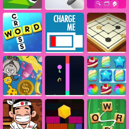
🔍
🗂️
🏠