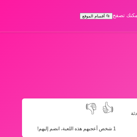
يمكنك تصفح
📂 أقسام الموقع
👎
👍
ئة
1 شخص أعجبهم هذه اللعبة، انضم إليهم!