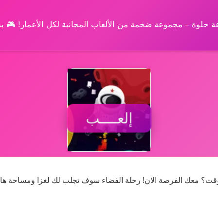
وعة حلوة – مجموعة ضخمة من الألعاب المجانية لكل الأعمار! 🎮 
إلعــــب
الوقت؟ معك الفرصة الان! رحلة الفضاء سوف تجلب لك لغزا ومساحة هاد