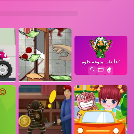
✅
ألعاب منوعة حلوة
🔍
🗂️
🏠